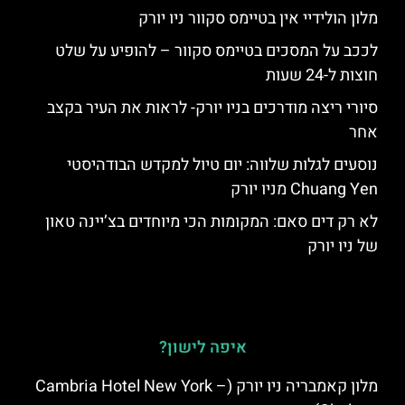
מלון הולידיי אין בטיימס סקוור ניו יורק
לככב על המסכים בטיימס סקוור – להופיע על שלט
חוצות ל-24 שעות
סיורי ריצה מודרכים בניו יורק- לראות את העיר בקצב
אחר
נוסעים לגלות שלווה: יום טיול למקדש הבודהיסטי
Chuang Yen מניו יורק
לא רק דים סאם: המקומות הכי מיוחדים בצ’יינה טאון
של ניו יורק
איפה לישון?
מלון קאמבריה ניו יורק (Cambria Hotel New York –