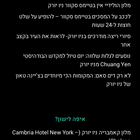
מלון הולידיי אין בטיימס סקוור ניו יורק
לככב על המסכים בטיימס סקוור – להופיע על שלט
חוצות ל-24 שעות
סיורי ריצה מודרכים בניו יורק- לראות את העיר בקצב
אחר
נוסעים לגלות שלווה: יום טיול למקדש הבודהיסטי
Chuang Yen מניו יורק
לא רק דים סאם: המקומות הכי מיוחדים בצ’יינה טאון
של ניו יורק
איפה לישון?
מלון קאמבריה ניו יורק (Cambria Hotel New York –