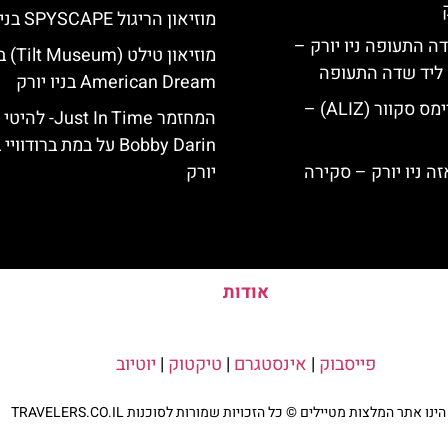
מוזיאון הריגול SPYSCAPE בניו יורק
ה התעופה ניו יורק –
מוזיאון טילט (Museum
ק ליד שדה התעופה
American Dream בניו יורק
מלון אליז בטיימס סקוור (ALIZ) –
המחזמר Just In Time- להיטי
Bobby Darin על במת ברודוויי
יורק
אודות
פייסבוק
|
אינסטגרם
|
טיקטוק
|
יוטיוב
נו אתר המלצות מטיילים © כל הזכויות שמורות לסוכנות TRAVELERS.CO.IL