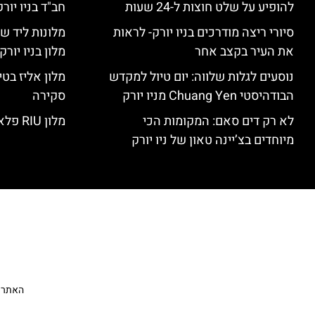
להופיע על שלט חוצות ל-24 שעות
חב"ד בניו יורק
סיורי ריצה מודרכים בניו יורק- לראות
מלונות ליד שד
את העיר בקצב אחר
מלון בניו יור
נוסעים לגלות שלווה: יום טיול למקדש
הבודהיסטי Chuang Yen מניו יורק
סקירה
לא רק דים סאם: המקומות הכי
מלון RIU פלאזה ניו יורק – סקירה
מיוחדים בצ’יינה טאון של ניו יורק
האתר הי