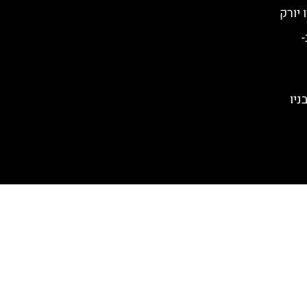
Tilt ) ב-
 בניו