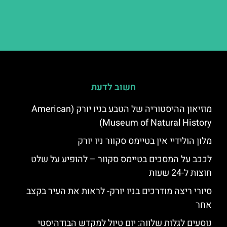
חשוב לדעת
מוזיאון ההיסטוריה של הטבע בניו יורק (American
Museum of Natural History)
מלון הולידיי אין בטיימס סקוור ניו יורק
לככב על המסכים בטיימס סקוור – להופיע על שלט
חוצות ל-24 שעות
סיורי ריצה מודרכים בניו יורק- לראות את העיר בקצב
אחר
נוסעים לגלות שלווה: יום טיול למקדש הבודהיסטי