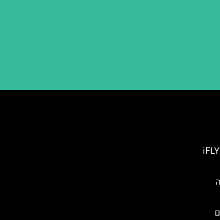
- iFLY Indoor
ה
ם