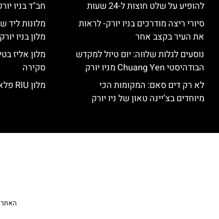
להופיע על שלט חוצות ל-24 שעות
חב"ד בניו יורק
סיורי ריצה מודרכים בניו יורק- לראות
מלונות ליד שד
את העיר בקצב אחר
מלון בניו יור
נוסעים לגלות שלווה: יום טיול למקדש
הבודהיסטי Chuang Yen מניו יורק
סקירה
לא רק דים סאם: המקומות הכי
מלון RIU פלאזה ניו יורק – סקירה
מיוחדים בצ’יינה טאון של ניו יורק
האתר הי