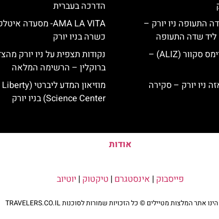
הדרכה בעברית
ה התעופה ניו יורק –
AMA LA VITA- מסעדה איט
ק ליד שדה התעופה
כשרה בניו יורק
מלון אליז בטיימס סקוור (ALIZ) –
נקודות תצפית על ניו יורק מהצ
ברוקלין – הרשימה המלאה
מוזיאון המדע ליברטי (Liberty
Science Center) בניו יורק
אודות
פייסבוק
|
אינסטגרם
|
טיקטוק
|
יוטיוב
נו אתר המלצות מטיילים © כל הזכויות שמורות לסוכנות TRAVELERS.CO.IL