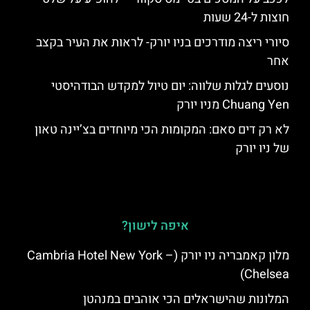
חוצות ל-24 שעות
סיורי ריצה מודרכים בניו יורק- לראות את העיר בקצב
אחר
נוסעים לגלות שלווה: יום טיול למקדש הבודהיסטי
Chuang Yen מניו יורק
לא רק דים סאם: המקומות הכי מיוחדים בצ’יינה טאון
של ניו יורק
איפה לישון?
מלון קאמבריה ניו יורק (Cambria Hotel New York –
Chelsea)
המלונות שהישראלים הכי אוהבים במנהטן