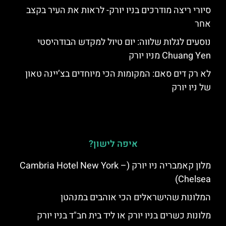
סיורי ריצה מודרכים בניו יורק- לראות את העיר בקצב
אחר
נוסעים לגלות שלווה: יום טיול למקדש הבודהיסטי
Chuang Yen מניו יורק
לא רק דים סאם: המקומות הכי מיוחדים בצ’יינה טאון
של ניו יורק
איפה לישון?
מלון קאמבריה ניו יורק (Cambria Hotel New York –
Chelsea)
המלונות שהישראלים הכי אוהבים במנהטן
מלונות כשרים בניו יורק או ליד בית חב"ד בניו יורק