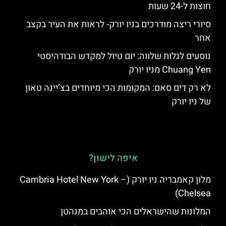
חוצות ל-24 שעות
סיורי ריצה מודרכים בניו יורק- לראות את העיר בקצב
אחר
נוסעים לגלות שלווה: יום טיול למקדש הבודהיסטי
Chuang Yen מניו יורק
לא רק דים סאם: המקומות הכי מיוחדים בצ’יינה טאון
של ניו יורק
איפה לישון?
מלון קאמבריה ניו יורק (Cambria Hotel New York –
Chelsea)
המלונות שהישראלים הכי אוהבים במנהטן