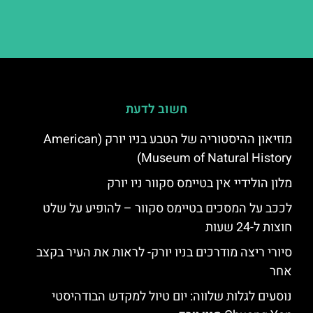
חשוב לדעת
מוזיאון ההיסטוריה של הטבע בניו יורק (American
Museum of Natural History)
מלון הולידיי אין בטיימס סקוור ניו יורק
לככב על המסכים בטיימס סקוור – להופיע על שלט
חוצות ל-24 שעות
סיורי ריצה מודרכים בניו יורק- לראות את העיר בקצב
אחר
נוסעים לגלות שלווה: יום טיול למקדש הבודהיסטי