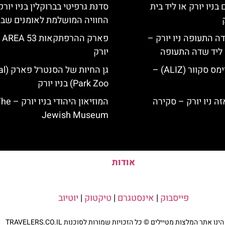
בניו יורק או ליד בית
סדנת גרפיטי בברוקלין בניו יורק
החוויה המושלמת לאומנים שבינ
ה התעופה ניו יורק –
פארק
ק ליד שדה התעופה
יורק
מלון אליז בטיימס סקוור (ALIZ) –
גן החיו
Park Zoo) בניו יורק
המוזיאון היהודי בניו י
Jewish Museum
אודות
פייסבוק
|
אינסטגרם
|
טיקטוק
|
יוטיוב
נו אתר המלצות מטיילים © כל הזכויות שמורות לסוכנות TRAVELERS.CO.IL