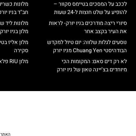
לככב על המסכים בטיימס סקוור –
מלונות כשרים 
להופיע על שלט חוצות ל-24 שעות
חב"ד בניו יורק
סיורי ריצה מודרכים בניו יורק- לראות
מלונות ליד שד
את העיר בקצב אחר
מלון בניו יור
נוסעים לגלות שלווה: יום טיול למקדש
הבודהיסטי Chuang Yen מניו יורק
סקירה
לא רק דים סאם: המקומות הכי
מלון RIU פלאזה ניו יורק – סקירה
מיוחדים בצ’יינה טאון של ניו יורק
האתר הי