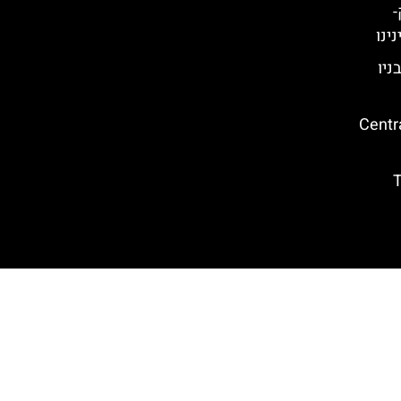
-
ינו
 ההרפתקאות AREA 53 בניו
ת של הסנטרל פארק (Central
ורק – The