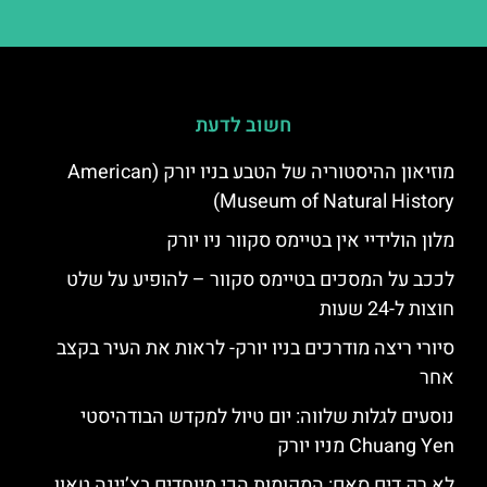
חשוב לדעת
מוזיאון ההיסטוריה של הטבע בניו יורק (American
Museum of Natural History)
מלון הולידיי אין בטיימס סקוור ניו יורק
לככב על המסכים בטיימס סקוור – להופיע על שלט
חוצות ל-24 שעות
סיורי ריצה מודרכים בניו יורק- לראות את העיר בקצב
אחר
נוסעים לגלות שלווה: יום טיול למקדש הבודהיסטי
Chuang Yen מניו יורק
לא רק דים סאם: המקומות הכי מיוחדים בצ’יינה טאון