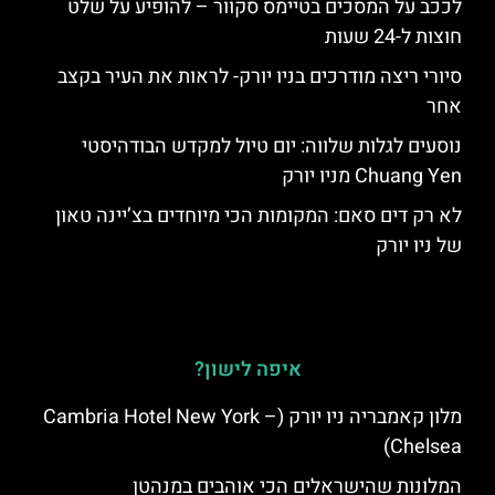
לככב על המסכים בטיימס סקוור – להופיע על שלט
חוצות ל-24 שעות
סיורי ריצה מודרכים בניו יורק- לראות את העיר בקצב
אחר
נוסעים לגלות שלווה: יום טיול למקדש הבודהיסטי
Chuang Yen מניו יורק
לא רק דים סאם: המקומות הכי מיוחדים בצ’יינה טאון
של ניו יורק
איפה לישון?
מלון קאמבריה ניו יורק (Cambria Hotel New York –
Chelsea)
המלונות שהישראלים הכי אוהבים במנהטן