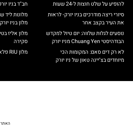
להופיע על שלט חוצות ל-24 שעות
חב"ד בניו יורק
סיורי ריצה מודרכים בניו יורק- לראות
מלונות ליד שד
את העיר בקצב אחר
מלון בניו יור
נוסעים לגלות שלווה: יום טיול למקדש
הבודהיסטי Chuang Yen מניו יורק
סקירה
לא רק דים סאם: המקומות הכי
מלון RIU פלאזה ניו יורק – סקירה
מיוחדים בצ’יינה טאון של ניו יורק
האתר הי