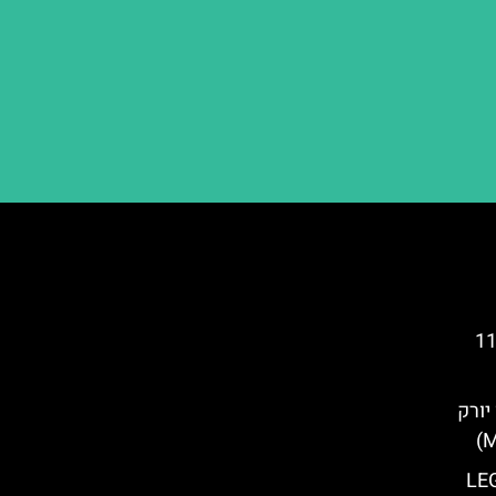
נדרטה והמוזיאון לפיגועי ה-11
יורק
LEGOL