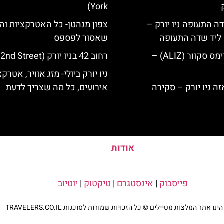
York)
ה התעופה ניו יורק –
צפון מנהטן- כל האטרקציות וה
ק ליד שדה התעופה
שאסור לפספס
מלון אליז בטיימס סקוור (ALIZ) –
רחוב 42 בניו יורק (42nd Street)
ניו יורק ביולי- מזג אוויר, אטרקצ
אירועים, כל מה שצריך לדעת
אודות
פייסבוק
|
אינסטגרם
|
טיקטוק
|
יוטיוב
נו אתר המלצות מטיילים © כל הזכויות שמורות לסוכנות TRAVELERS.CO.IL