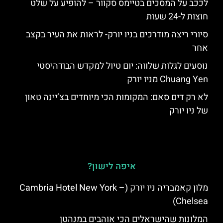
לככב על המסכים בטיימס סקוור – להופיע על שלט
חוצות ל-24 שעות
סיורי ריצה מודרכים בניו יורק- לראות את העיר בקצב
אחר
נוסעים לגלות שלווה: יום טיול למקדש הבודהיסטי
Chuang Yen מניו יורק
לא רק דים סאם: המקומות הכי מיוחדים בצ’יינה טאון
של ניו יורק
איפה לישון?
מלון קאמבריה ניו יורק (Cambria Hotel New York –
Chelsea)
המלונות שהישראלים הכי אוהבים במנהטן