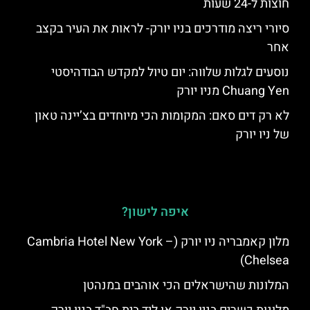
חוצות ל-24 שעות
סיורי ריצה מודרכים בניו יורק- לראות את העיר בקצב
אחר
נוסעים לגלות שלווה: יום טיול למקדש הבודהיסטי
Chuang Yen מניו יורק
לא רק דים סאם: המקומות הכי מיוחדים בצ’יינה טאון
של ניו יורק
איפה לישון?
מלון קאמבריה ניו יורק (Cambria Hotel New York –
Chelsea)
המלונות שהישראלים הכי אוהבים במנהטן