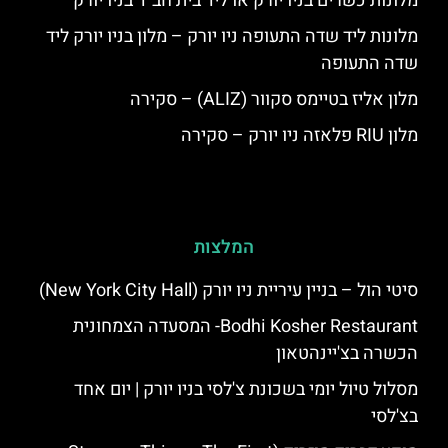
מלונות כשרים בניו יורק או ליד בית חב"ד בניו יורק
מלונות ליד שדה התעופה ניו יורק – מלון בניו יורק ליד
שדה התעופה
מלון אליז בטיימס סקוור (ALIZ) – סקירה
מלון RIU פלאזה ניו יורק – סקירה
המלצות
סיטי הול – בניין עיריית ניו יורק (New York City Hall)
Bodhi Kosher Restaurant- המסעדה הצמחונית
הכשרה בצ'יינהטאון
מסלול טיול יומי בשכונת צ'לסי בניו יורק | יום אחד
בצ'לסי