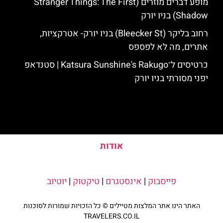
מופע דברים מוזרים (Stranger Things: The First
Shadow) בניו יורק
רחוב בליקר (Bleecker St) בניו יורק- אטרקציות,
אתרים, מה לא לפספס
כרטיסים ל־Katsura Sunshine's Rakugo | סטנדאפ
יפני מסורתי בניו יורק
אודות
פייסבוק
|
אינסטגרם
|
טיקטוק
|
יוטיוב
האתר הינו אתר המלצות מטיילים © כל הזכויות שמורות לסוכנות
TRAVELERS.CO.IL