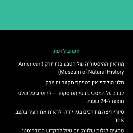
חשוב לדעת
מוזיאון ההיסטוריה של הטבע בניו יורק (American
Museum of Natural History)
מלון הולידיי אין בטיימס סקוור ניו יורק
לככב על המסכים בטיימס סקוור – להופיע על שלט
חוצות ל-24 שעות
סיורי ריצה מודרכים בניו יורק- לראות את העיר בקצב
אחר
נוסעים לגלות שלווה: יום טיול למקדש הבודהיסטי