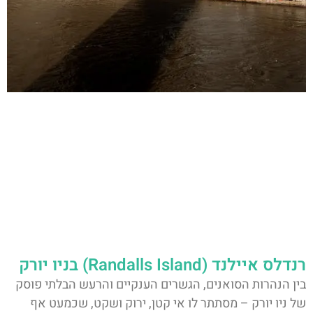
רנדלס איילנד (Randalls Island) בניו יורק
בין הנהרות הסואנים, הגשרים הענקיים והרעש הבלתי פוסק
של ניו יורק – מסתתר לו אי קטן, ירוק ושקט, שכמעט אף