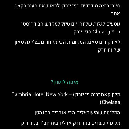
סיורי ריצה מודרכים בניו יורק- לראות את העיר בקצב
אחר
נוסעים לגלות שלווה: יום טיול למקדש הבודהיסטי
Chuang Yen מניו יורק
לא רק דים סאם: המקומות הכי מיוחדים בצ’יינה טאון
של ניו יורק
איפה לישון?
מלון קאמבריה ניו יורק (Cambria Hotel New York –
Chelsea)
המלונות שהישראלים הכי אוהבים במנהטן
מלונות כשרים בניו יורק או ליד בית חב"ד בניו יורק