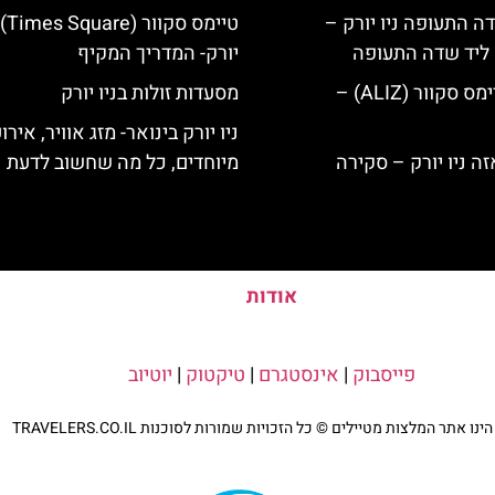
ה התעופה ניו יורק –
טיימס 
ק ליד שדה התעופה
יורק- המדריך המקיף
מלון אליז בטיימס סקוור (ALIZ) –
מסעדות זולות בניו יורק
ניו יורק בינואר- מזג אוויר, אירו
מיוחדים, כל מה שחשוב לדעת
אודות
פייסבוק
|
אינסטגרם
|
טיקטוק
|
יוטיוב
נו אתר המלצות מטיילים © כל הזכויות שמורות לסוכנות TRAVELERS.CO.IL