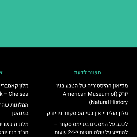
חשוב לדעת
אי
מוזיאון ההיסטוריה של הטבע בניו
יורק (American Museum of
k – Chelsea)
Natural History)
המלונות שהי
מלון הולידיי אין בטיימס סקוור ניו יורק
במנהטן
לככב על המסכים בטיימס סקוור –
מלונות כשרים 
להופיע על שלט חוצות ל-24 שעות
חב"ד בניו יורק