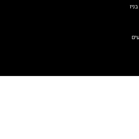
סקוור (Times Square) בניו
עים