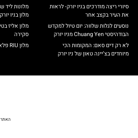
סיורי ריצה מודרכים בניו יורק- לראות
מלונות ליד שד
את העיר בקצב אחר
מלון בניו יור
נוסעים לגלות שלווה: יום טיול למקדש
הבודהיסטי Chuang Yen מניו יורק
סקירה
לא רק דים סאם: המקומות הכי
מלון RIU פלאזה ניו יורק – סקירה
מיוחדים בצ’יינה טאון של ניו יורק
האתר הי