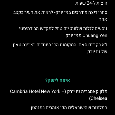
חוצות ל-24 שעות
סיורי ריצה מודרכים בניו יורק- לראות את העיר בקצב
אחר
נוסעים לגלות שלווה: יום טיול למקדש הבודהיסטי
Chuang Yen מניו יורק
לא רק דים סאם: המקומות הכי מיוחדים בצ’יינה טאון
של ניו יורק
איפה לישון?
מלון קאמבריה ניו יורק (Cambria Hotel New York –
Chelsea)
המלונות שהישראלים הכי אוהבים במנהטן