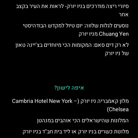
סיורי ריצה מודרכים בניו יורק- לראות את העיר בקצב
אחר
נוסעים לגלות שלווה: יום טיול למקדש הבודהיסטי
Chuang Yen מניו יורק
לא רק דים סאם: המקומות הכי מיוחדים בצ’יינה טאון
של ניו יורק
איפה לישון?
מלון קאמבריה ניו יורק (Cambria Hotel New York –
Chelsea)
המלונות שהישראלים הכי אוהבים במנהטן
מלונות כשרים בניו יורק או ליד בית חב"ד בניו יורק