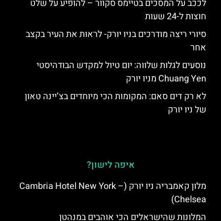
לככב על המסכים בטיימס סקוור – להופיע על שלט
חוצות ל-24 שעות
סיורי ריצה מודרכים בניו יורק- לראות את העיר בקצב
אחר
נוסעים לגלות שלווה: יום טיול למקדש הבודהיסטי
Chuang Yen מניו יורק
לא רק דים סאם: המקומות הכי מיוחדים בצ’יינה טאון
של ניו יורק
איפה לישון?
מלון קאמבריה ניו יורק (Cambria Hotel New York –
Chelsea)
המלונות שהישראלים הכי אוהבים במנהטן