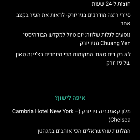
חוצות ל-24 שעות
סיורי ריצה מודרכים בניו יורק- לראות את העיר בקצב
אחר
נוסעים לגלות שלווה: יום טיול למקדש הבודהיסטי
Chuang Yen מניו יורק
לא רק דים סאם: המקומות הכי מיוחדים בצ’יינה טאון
של ניו יורק
איפה לישון?
מלון קאמבריה ניו יורק (Cambria Hotel New York –
Chelsea)
המלונות שהישראלים הכי אוהבים במנהטן