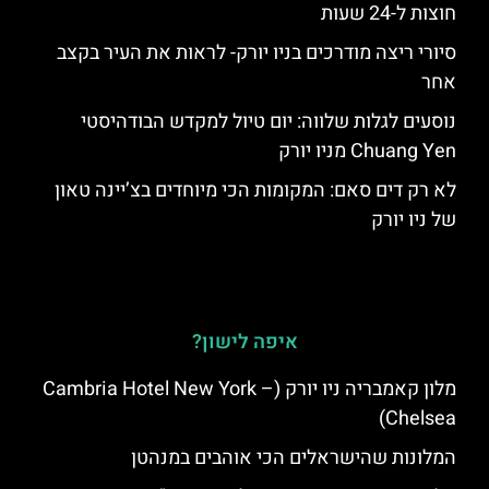
חוצות ל-24 שעות
סיורי ריצה מודרכים בניו יורק- לראות את העיר בקצב
אחר
נוסעים לגלות שלווה: יום טיול למקדש הבודהיסטי
Chuang Yen מניו יורק
לא רק דים סאם: המקומות הכי מיוחדים בצ’יינה טאון
של ניו יורק
איפה לישון?
מלון קאמבריה ניו יורק (Cambria Hotel New York –
Chelsea)
המלונות שהישראלים הכי אוהבים במנהטן