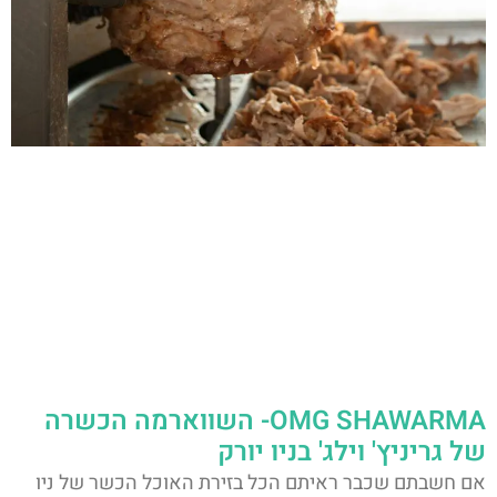
OMG SHAWARMA- השווארמה הכשרה
של גריניץ' וילג' בניו יורק
אם חשבתם שכבר ראיתם הכל בזירת האוכל הכשר של ניו