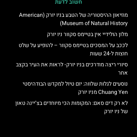
חשוב לדעת
מוזיאון ההיסטוריה של הטבע בניו יורק (American
Museum of Natural History)
מלון הולידיי אין בטיימס סקוור ניו יורק
לככב על המסכים בטיימס סקוור – להופיע על שלט
חוצות ל-24 שעות
סיורי ריצה מודרכים בניו יורק- לראות את העיר בקצב
אחר
נוסעים לגלות שלווה: יום טיול למקדש הבודהיסטי
Chuang Yen מניו יורק
לא רק דים סאם: המקומות הכי מיוחדים בצ’יינה טאון
של ניו יורק