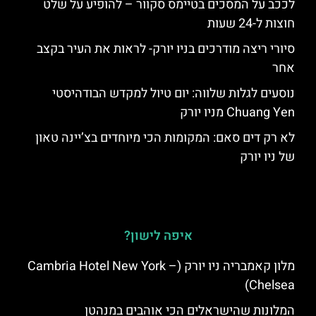
לככב על המסכים בטיימס סקוור – להופיע על שלט
חוצות ל-24 שעות
סיורי ריצה מודרכים בניו יורק- לראות את העיר בקצב
אחר
נוסעים לגלות שלווה: יום טיול למקדש הבודהיסטי
Chuang Yen מניו יורק
לא רק דים סאם: המקומות הכי מיוחדים בצ’יינה טאון
של ניו יורק
איפה לישון?
מלון קאמבריה ניו יורק (Cambria Hotel New York –
Chelsea)
המלונות שהישראלים הכי אוהבים במנהטן