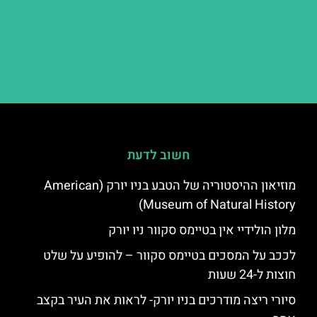
חשוב לדעת
מוזיאון ההיסטוריה של הטבע בניו יורק (American
Museum of Natural History)
מלון הולידיי אין בטיימס סקוור ניו יורק
לככב על המסכים בטיימס סקוור – להופיע על שלט
חוצות ל-24 שעות
סיורי ריצה מודרכים בניו יורק- לראות את העיר בקצב