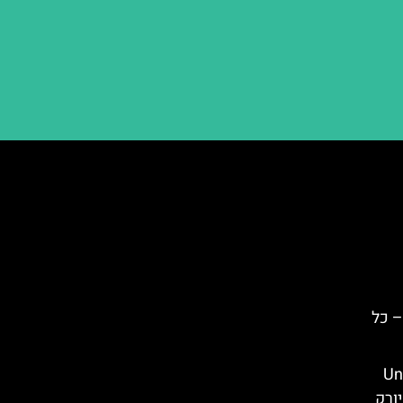
 יורק – כל
דות (United