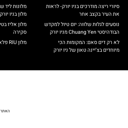
סיורי ריצה מודרכים בניו יורק- לראות
מלונות ליד שד
את העיר בקצב אחר
מלון בניו יור
נוסעים לגלות שלווה: יום טיול למקדש
הבודהיסטי Chuang Yen מניו יורק
סקירה
לא רק דים סאם: המקומות הכי
מלון RIU פלאזה ניו יורק – סקירה
מיוחדים בצ’יינה טאון של ניו יורק
האתר הי