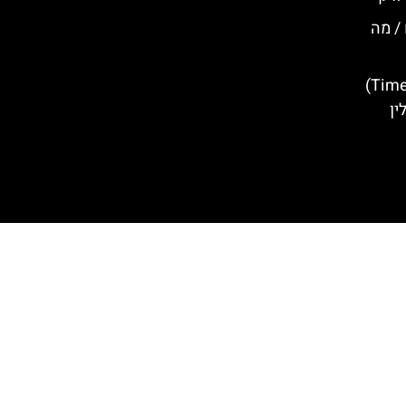
 / מה
שוק טיים אאוט (Time Out Market)
ין