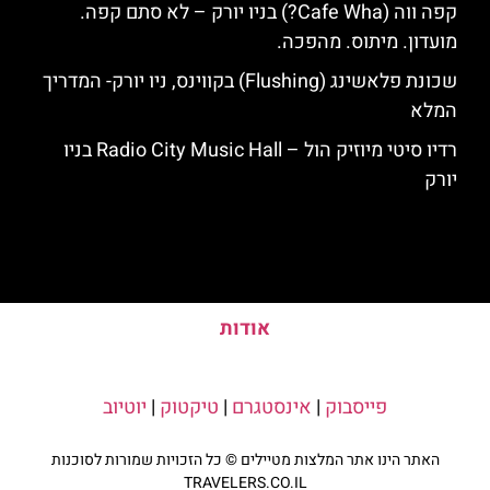
קפה ווה (Cafe Wha?) בניו יורק – לא סתם קפה.
מועדון. מיתוס. מהפכה.
שכונת פלאשינג (Flushing) בקווינס, ניו יורק- המדריך
המלא
רדיו סיטי מיוזיק הול – Radio City Music Hall בניו
יורק
אודות
פייסבוק
|
אינסטגרם
|
טיקטוק
|
יוטיוב
האתר הינו אתר המלצות מטיילים © כל הזכויות שמורות לסוכנות
TRAVELERS.CO.IL