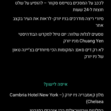
לככב על המסכים בטיימס סקוור – להופיע על שלט
חוצות ל-24 שעות
סיורי ריצה מודרכים בניו יורק- לראות את העיר בקצב
אחר
נוסעים לגלות שלווה: יום טיול למקדש הבודהיסטי
Chuang Yen מניו יורק
לא רק דים סאם: המקומות הכי מיוחדים בצ’יינה טאון
של ניו יורק
איפה לישון?
מלון קאמבריה ניו יורק (Cambria Hotel New York –
Chelsea)
המלונות שהישראלים הכי אוהבים במנהטן