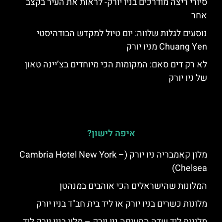
סיורי ריצה מודרכים בניו יורק- לראות את העיר בקצב
אחר
נוסעים לגלות שלווה: יום טיול למקדש הבודהיסטי
Chuang Yen מניו יורק
לא רק דים סאם: המקומות הכי מיוחדים בצ’יינה טאון
של ניו יורק
איפה לישון?
מלון קאמבריה ניו יורק (Cambria Hotel New York –
Chelsea)
המלונות שהישראלים הכי אוהבים במנהטן
מלונות כשרים בניו יורק או ליד בית חב"ד בניו יורק
מלונות ליד שדה התעופה ניו יורק – מלון בניו יורק ליד