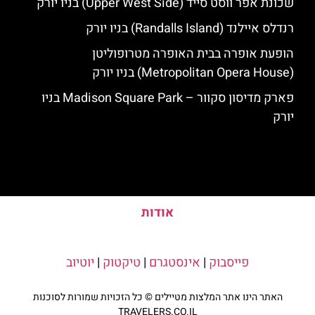
שכונת אפר ווסט סייד (Upper West Side) בניו יורק
רנדלס איילנד (Randalls Island) בניו יורק
הופעת אופרה בבית האופרה מטרופוליטן
(Metropolitan Opera House) בניו יורק
פארק מדיסון סקוור – Madison Square Park בניו
יורק
אודות
פייסבוק
|
אינסטגרם
|
טיקטוק
|
יוטיוב
האתר הינו אתר המלצות מטיילים © כל הזכויות שמורות לסוכנות
TRAVELERS.CO.IL