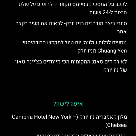
לככב על המסכים בטיימס סקוור – להופיע על שלט
חוצות ל-24 שעות
סיורי ריצה מודרכים בניו יורק- לראות את העיר בקצב
אחר
נוסעים לגלות שלווה: יום טיול למקדש הבודהיסטי
Chuang Yen מניו יורק
לא רק דים סאם: המקומות הכי מיוחדים בצ’יינה טאון
של ניו יורק
איפה לישון?
מלון קאמבריה ניו יורק (Cambria Hotel New York –
Chelsea)