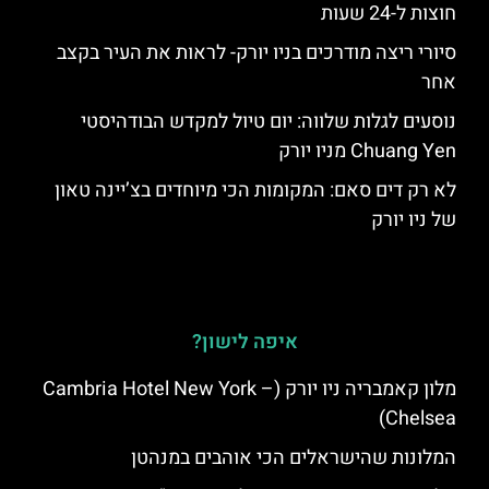
חוצות ל-24 שעות
סיורי ריצה מודרכים בניו יורק- לראות את העיר בקצב
אחר
נוסעים לגלות שלווה: יום טיול למקדש הבודהיסטי
Chuang Yen מניו יורק
לא רק דים סאם: המקומות הכי מיוחדים בצ’יינה טאון
של ניו יורק
איפה לישון?
מלון קאמבריה ניו יורק (Cambria Hotel New York –
Chelsea)
המלונות שהישראלים הכי אוהבים במנהטן