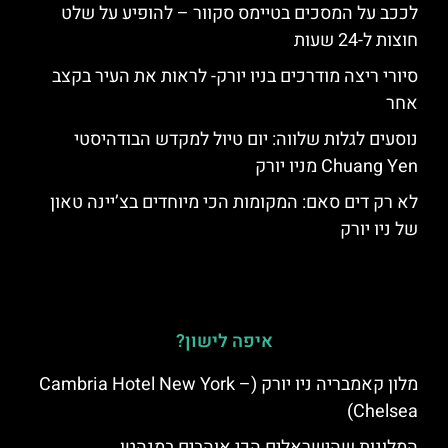
לככב על המסכים בטיימס סקוור – להופיע על שלט
חוצות ל-24 שעות
סיורי ריצה מודרכים בניו יורק- לראות את העיר בקצב
אחר
נוסעים לגלות שלווה: יום טיול למקדש הבודהיסטי
Chuang Yen מניו יורק
לא רק דים סאם: המקומות הכי מיוחדים בצ’יינה טאון
של ניו יורק
איפה לישון?
מלון קאמבריה ניו יורק (Cambria Hotel New York –
Chelsea)
המלונות שהישראלים הכי אוהבים במנהטן