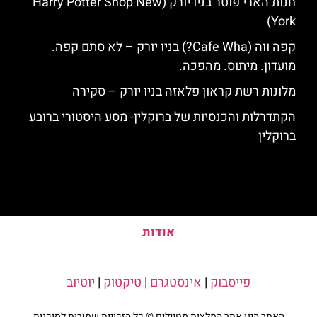
חנות הארי פוטר בניו יורק (Harry Potter Shop New
York)
קפה ווה (Cafe Wha?) בניו יורק – לא סתם קפה.
מועדון. מיתוס. מהפכה.
מלונות רשת קראון פלאזה בניו יורק – סקירה
הקתדרלות והכנסיות של ברוקלין- מסע היסטורי ברובע
ברוקלין
אודות
פייסבוק
|
אינסטגרם
|
טיקטוק
|
יוטיוב
האתר הינו אתר המלצות מטיילים © כל הזכויות שמורות לסוכנות