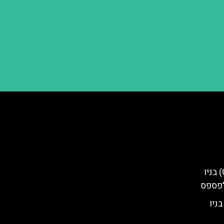
צ'לסי מרקט (Chelsea Market) בניו
לפספס
ודי בניו