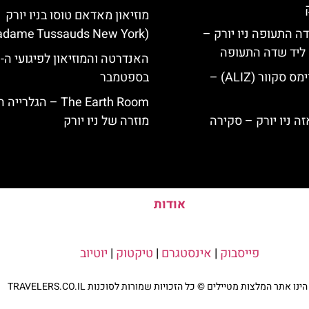
מוזיאון מאדאם טוסו בניו יורק
ה התעופה ניו יורק –
(Madame Tussauds New York)
ק ליד שדה התעופה
הא
מלון אליז בטיימס סקוור (ALIZ) –
בספטמבר
The Earth Room – הגלרייה
מוזרה של ניו יורק
אודות
פייסבוק
|
אינסטגרם
|
טיקטוק
|
יוטיוב
נו אתר המלצות מטיילים © כל הזכויות שמורות לסוכנות TRAVELERS.CO.IL