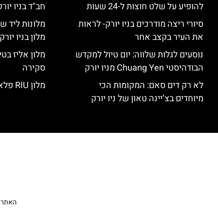
להופיע על שלט חוצות ל-24 שעות
חב"ד בניו יורק
סיורי ריצה מודרכים בניו יורק- לראות
מלונות ליד שד
את העיר בקצב אחר
מלון בניו יור
נוסעים לגלות שלווה: יום טיול למקדש
הבודהיסטי Chuang Yen מניו יורק
סקירה
לא רק דים סאם: המקומות הכי
מלון RIU פלאזה ניו יורק – סקירה
מיוחדים בצ’יינה טאון של ניו יורק
האתר הי