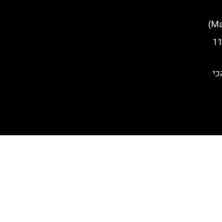
נדרטה והמוזיאון לפיגועי ה-11
 הכי