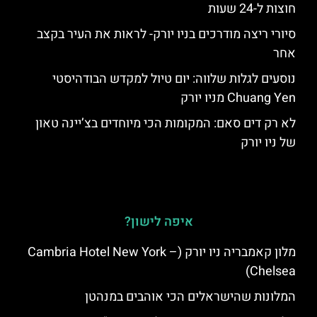
חוצות ל-24 שעות
סיורי ריצה מודרכים בניו יורק- לראות את העיר בקצב
אחר
נוסעים לגלות שלווה: יום טיול למקדש הבודהיסטי
Chuang Yen מניו יורק
לא רק דים סאם: המקומות הכי מיוחדים בצ’יינה טאון
של ניו יורק
איפה לישון?
מלון קאמבריה ניו יורק (Cambria Hotel New York –
Chelsea)
המלונות שהישראלים הכי אוהבים במנהטן