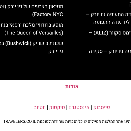
מוזיאון הצבע
ה התעופה ניו יורק –
Factory NYC)
ק ליד שדה התעופה
מופע ברודוויי מלכת ורסאי בניו 
מלון אליז בטיימס סקוור (ALIZ) –
(The Queen of Versailles)
שכונת בושוו
ניו יורק
אודות
פייסבוק
|
אינסטגרם
|
טיקטוק
|
יוטיוב
נו אתר המלצות מטיילים © כל הזכויות שמורות לסוכנות TRAVELERS.CO.IL