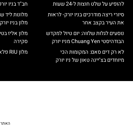
להופיע על שלט חוצות ל-24 שעות
חב"ד בניו יורק
סיורי ריצה מודרכים בניו יורק- לראות
מלונות ליד שד
את העיר בקצב אחר
מלון בניו יור
נוסעים לגלות שלווה: יום טיול למקדש
הבודהיסטי Chuang Yen מניו יורק
סקירה
לא רק דים סאם: המקומות הכי
מלון RIU פלאזה ניו יורק – סקירה
מיוחדים בצ’יינה טאון של ניו יורק
האתר הי