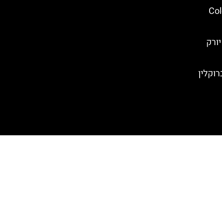
ים של ניו יורק (Color
יורק
יק (Bushwick) בברוקלין