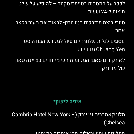
לככב על המסכים בטיימס סקוור – להופיע על שלט
חוצות ל-24 שעות
סיורי ריצה מודרכים בניו יורק- לראות את העיר בקצב
אחר
נוסעים לגלות שלווה: יום טיול למקדש הבודהיסטי
Chuang Yen מניו יורק
לא רק דים סאם: המקומות הכי מיוחדים בצ’יינה טאון
של ניו יורק
איפה לישון?
מלון קאמבריה ניו יורק (Cambria Hotel New York –
Chelsea)
המלונות שהישראלים הכי אוהבים במנהטן