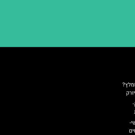
ומלץ?
יורק
רק-
י-
ים