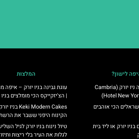
פה לישון?
המלצות
מלון קאמבריה ניו יורק (Cambria
עוגת גבינה בניו יורק – איפה מ
Hotel New Yor
| הצ'יזקייקס הכי מומלצים בניו 
שראלים הכי אוהבים
Keki Modern Cakes בניו יו
הקינוח היפני ששבר את הרשת
בניו יורק או ליד בית
טיול נינוח בניו יורק לגיל השליש
לגלות את העיר בלי ריצות ותיזוז