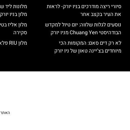
סיורי ריצה מודרכים בניו יורק- לראות
מלונות ליד שד
את העיר בקצב אחר
מלון בניו יור
נוסעים לגלות שלווה: יום טיול למקדש
הבודהיסטי Chuang Yen מניו יורק
סקירה
לא רק דים סאם: המקומות הכי
מלון RIU פלאזה ניו יורק – סקירה
מיוחדים בצ’יינה טאון של ניו יורק
האתר הי