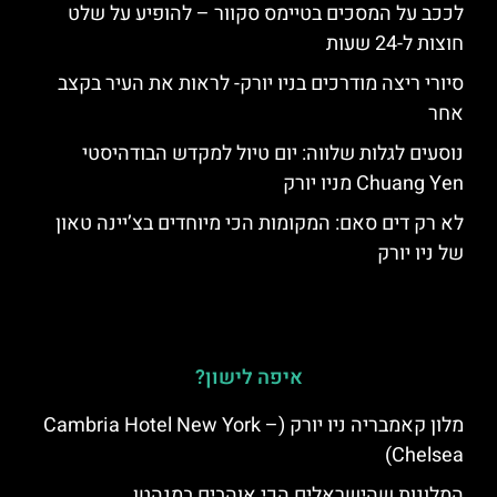
לככב על המסכים בטיימס סקוור – להופיע על שלט
חוצות ל-24 שעות
סיורי ריצה מודרכים בניו יורק- לראות את העיר בקצב
אחר
נוסעים לגלות שלווה: יום טיול למקדש הבודהיסטי
Chuang Yen מניו יורק
לא רק דים סאם: המקומות הכי מיוחדים בצ’יינה טאון
של ניו יורק
איפה לישון?
מלון קאמבריה ניו יורק (Cambria Hotel New York –
Chelsea)
המלונות שהישראלים הכי אוהבים במנהטן