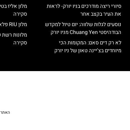
סיורי ריצה מודרכים בניו יורק- לראות
את העיר בקצב אחר
סקירה
נוסעים לגלות שלווה: יום טיול למקדש
מלון RIU פלאזה ניו יורק – סקירה
הבודהיסטי Chuang Yen מניו יורק
מלונות רשת ק
לא רק דים סאם: המקומות הכי
סקירה
מיוחדים בצ’יינה טאון של ניו יורק
האתר הי