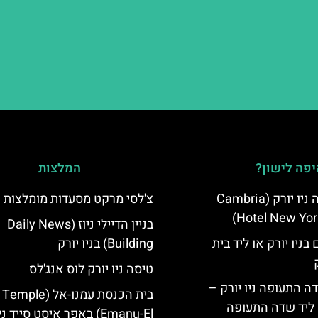
פה לישון?
המלצות
מלון קאמבריה ניו יורק (Cambria
צ'לסי מרקט מסעדות מומלצות
Hotel New Yor
בניין הדיילי ניוז (Daily News
בניו יורק או ליד בית
Building) בניו יורק
טיסה ניו יורק לוס אנג'לס
ה התעופה ניו יורק –
בית הכנסת עמנו-אל (Temple
ק ליד שדה התעופה
Emanu-El) באפר איסט סייד ניו יורק