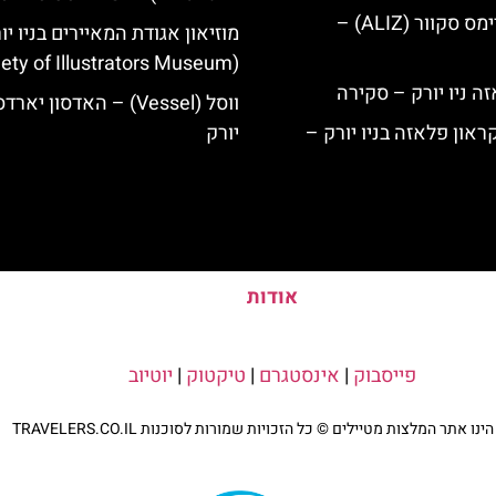
מלון אליז בטיימס סקוור (ALIZ) –
מוזיאון אגודת המאיירים בניו יו
(Society of Illustrators Museum)
ווסל (Vessel) – האדסון יארד
ראון פלאזה בניו יורק –
יורק
אודות
פייסבוק
|
אינסטגרם
|
טיקטוק
|
יוטיוב
נו אתר המלצות מטיילים © כל הזכויות שמורות לסוכנות TRAVELERS.CO.IL