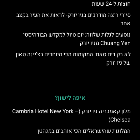
חוצות ל-24 שעות
סיורי ריצה מודרכים בניו יורק- לראות את העיר בקצב
אחר
נוסעים לגלות שלווה: יום טיול למקדש הבודהיסטי
Chuang Yen מניו יורק
לא רק דים סאם: המקומות הכי מיוחדים בצ’יינה טאון
של ניו יורק
איפה לישון?
מלון קאמבריה ניו יורק (Cambria Hotel New York –
Chelsea)
המלונות שהישראלים הכי אוהבים במנהטן