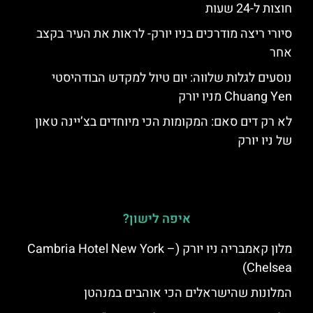
חוצות ל-24 שעות
סיורי ריצה מודרכים בניו יורק- לראות את העיר בקצב
אחר
נוסעים לגלות שלווה: יום טיול למקדש הבודהיסטי
Chuang Yen מניו יורק
לא רק דים סאם: המקומות הכי מיוחדים בצ’יינה טאון
של ניו יורק
איפה לישון?
מלון קאמבריה ניו יורק (Cambria Hotel New York –
Chelsea)
המלונות שהישראלים הכי אוהבים במנהטן