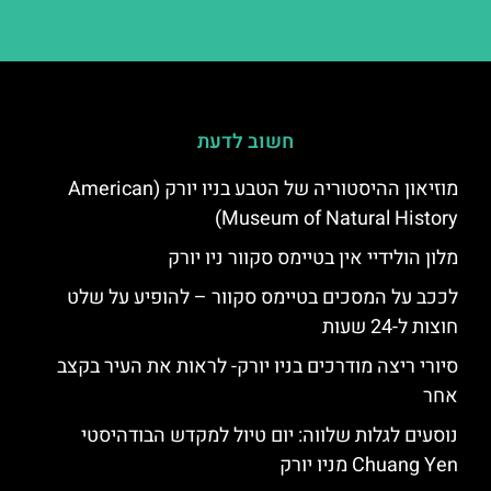
חשוב לדעת
מוזיאון ההיסטוריה של הטבע בניו יורק (American
Museum of Natural History)
מלון הולידיי אין בטיימס סקוור ניו יורק
לככב על המסכים בטיימס סקוור – להופיע על שלט
חוצות ל-24 שעות
סיורי ריצה מודרכים בניו יורק- לראות את העיר בקצב
אחר
נוסעים לגלות שלווה: יום טיול למקדש הבודהיסטי
Chuang Yen מניו יורק