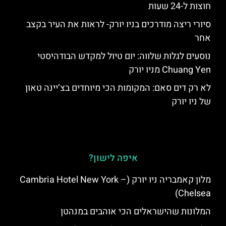
חוצות ל-24 שעות
סיורי ריצה מודרכים בניו יורק- לראות את העיר בקצב
אחר
נוסעים לגלות שלווה: יום טיול למקדש הבודהיסטי
Chuang Yen מניו יורק
לא רק דים סאם: המקומות הכי מיוחדים בצ’יינה טאון
של ניו יורק
איפה לישון?
מלון קאמבריה ניו יורק (Cambria Hotel New York –
Chelsea)
המלונות שהישראלים הכי אוהבים במנהטן