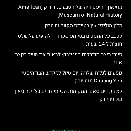
מוזיאון ההיסטוריה של הטבע בניו יורק (American
Museum of Natural History)
מלון הולידיי אין בטיימס סקוור ניו יורק
לככב על המסכים בטיימס סקוור – להופיע על שלט
חוצות ל-24 שעות
סיורי ריצה מודרכים בניו יורק- לראות את העיר בקצב
אחר
נוסעים לגלות שלווה: יום טיול למקדש הבודהיסטי
Chuang Yen מניו יורק
לא רק דים סאם: המקומות הכי מיוחדים בצ’יינה טאון
של ניו יורק