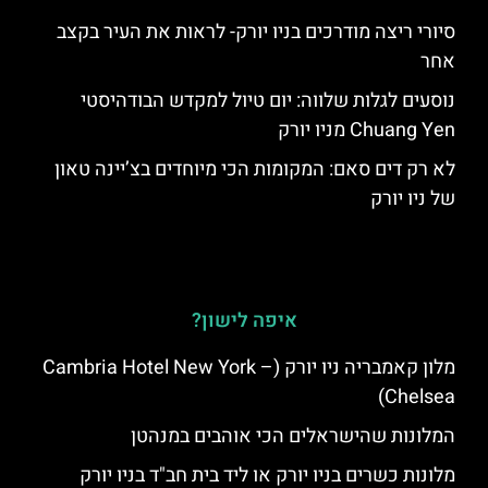
סיורי ריצה מודרכים בניו יורק- לראות את העיר בקצב
אחר
נוסעים לגלות שלווה: יום טיול למקדש הבודהיסטי
Chuang Yen מניו יורק
לא רק דים סאם: המקומות הכי מיוחדים בצ’יינה טאון
של ניו יורק
איפה לישון?
מלון קאמבריה ניו יורק (Cambria Hotel New York –
Chelsea)
המלונות שהישראלים הכי אוהבים במנהטן
מלונות כשרים בניו יורק או ליד בית חב"ד בניו יורק