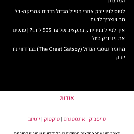
המלצות
לטוס לניו יורק אחרי הטיול הגדול בדרום אמריקה- כל
מה שצריך לדעת
איך לטייל בניו יורק בתקציב של עד 50$ ליום? | עושים
את ניו יורק בזול
מחזמר גטסבי הגדול (The Great Gatsby) בברודווי ניו
יורק
אודות
פייסבוק
|
אינסטגרם
|
טיקטוק
|
יוטיוב
האתר הינו אתר המלצות מטיילים © כל הזכויות שמורות לסוכנות