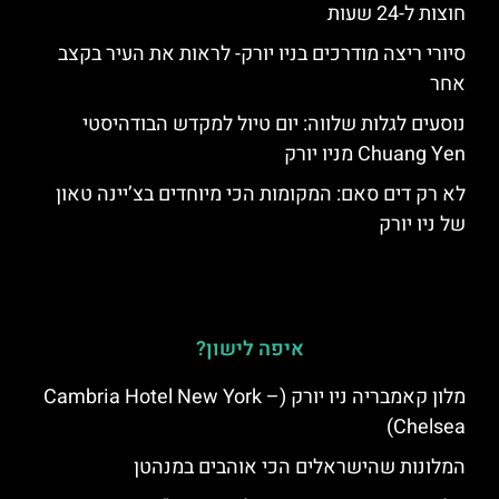
חוצות ל-24 שעות
סיורי ריצה מודרכים בניו יורק- לראות את העיר בקצב
אחר
נוסעים לגלות שלווה: יום טיול למקדש הבודהיסטי
Chuang Yen מניו יורק
לא רק דים סאם: המקומות הכי מיוחדים בצ’יינה טאון
של ניו יורק
איפה לישון?
מלון קאמבריה ניו יורק (Cambria Hotel New York –
Chelsea)
המלונות שהישראלים הכי אוהבים במנהטן