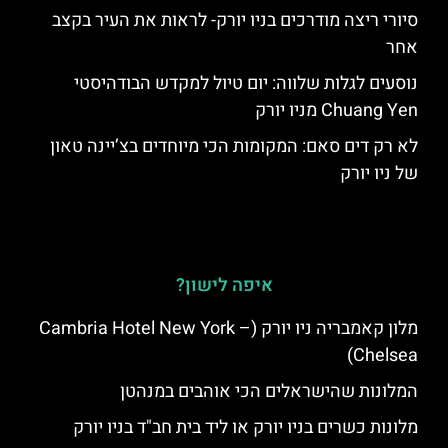
סיורי ריצה מודרכים בניו יורק- לראות את העיר בקצב
אחר
נוסעים לגלות שלווה: יום טיול למקדש הבודהיסטי
Chuang Yen מניו יורק
לא רק דים סאם: המקומות הכי מיוחדים בצ’יינה טאון
של ניו יורק
איפה לישון?
מלון קאמבריה ניו יורק (Cambria Hotel New York –
Chelsea)
המלונות שהישראלים הכי אוהבים במנהטן
מלונות כשרים בניו יורק או ליד בית חב"ד בניו יורק