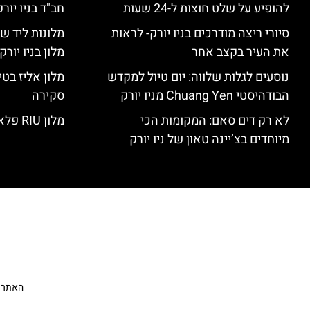
להופיע על שלט חוצות ל-24 שעות
חב"ד בניו יורק
סיורי ריצה מודרכים בניו יורק- לראות
מלונות ליד שד
את העיר בקצב אחר
מלון בניו יור
נוסעים לגלות שלווה: יום טיול למקדש
הבודהיסטי Chuang Yen מניו יורק
סקירה
לא רק דים סאם: המקומות הכי
מלון RIU פלאזה ניו יורק – סקירה
מיוחדים בצ’יינה טאון של ניו יורק
האתר הי