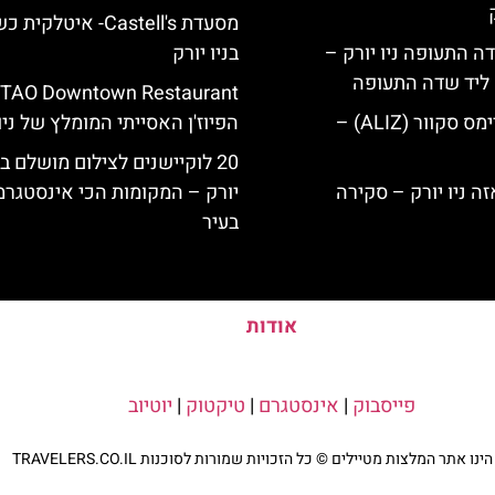
מסעדת Castell's- איטלקי
ה התעופה ניו יורק –
בניו יורק
ק ליד שדה התעופה
מלון אליז בטיימס סקוור (ALIZ) –
הפיוז'ן האסייתי המומלץ של ניו 
20 לוקיישנים לצילום מושלם בנ
יורק – המקומות הכי אינסטגרמ
בעיר
אודות
פייסבוק
|
אינסטגרם
|
טיקטוק
|
יוטיוב
נו אתר המלצות מטיילים © כל הזכויות שמורות לסוכנות TRAVELERS.CO.IL