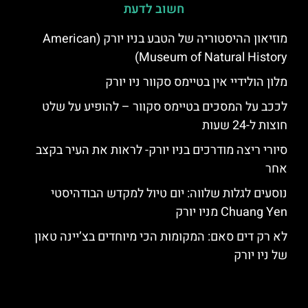
חשוב לדעת
מוזיאון ההיסטוריה של הטבע בניו יורק (American
Museum of Natural History)
מלון הולידיי אין בטיימס סקוור ניו יורק
לככב על המסכים בטיימס סקוור – להופיע על שלט
חוצות ל-24 שעות
סיורי ריצה מודרכים בניו יורק- לראות את העיר בקצב
אחר
נוסעים לגלות שלווה: יום טיול למקדש הבודהיסטי
Chuang Yen מניו יורק
לא רק דים סאם: המקומות הכי מיוחדים בצ’יינה טאון
של ניו יורק