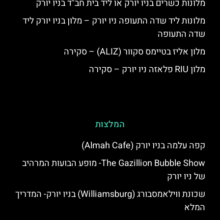
מלונות כשרים בניו יורק או ליד בית חב"ד בניו יורק
מלונות ליד שדה התעופה ניו יורק – מלון בניו יורק ליד
שדה התעופה
מלון אליז בטיימס סקוור (ALIZ) – סקירה
מלון RIU פלאזה ניו יורק – סקירה
המלצות
קפה עלמה בניו יורק (Almah Cafe)
The Gazillion Bubble Show- מופע הבועות המרהיב
של ניו יורק
שכונת ווילאמסבורג (Williamsburg) בניו יורק- המדריך
המלא