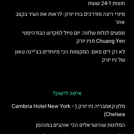
חוצות ל-24 שעות
סיורי ריצה מודרכים בניו יורק- לראות את העיר בקצב
אחר
נוסעים לגלות שלווה: יום טיול למקדש הבודהיסטי
Chuang Yen מניו יורק
לא רק דים סאם: המקומות הכי מיוחדים בצ’יינה טאון
של ניו יורק
איפה לישון?
מלון קאמבריה ניו יורק (Cambria Hotel New York –
Chelsea)
המלונות שהישראלים הכי אוהבים במנהטן